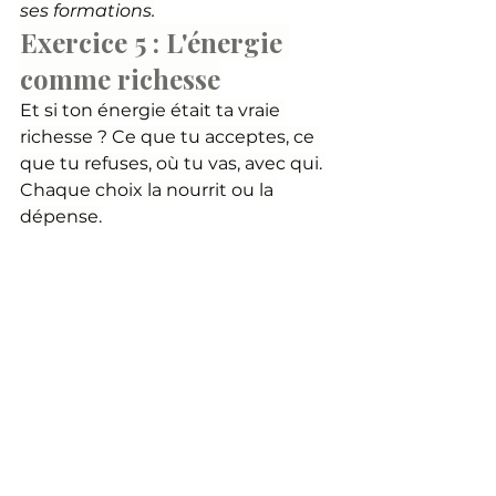
ses formations.
Exercice 5 : L'énergie 
comme richesse
Et si ton énergie était ta vraie 
richesse ? Ce que tu acceptes, ce 
que tu refuses, où tu vas, avec qui. 
Chaque choix la nourrit ou la 
dépense.
Ce qui se passe quand tu fais ça 
:
 tu changes d'unité de mesure. 
Tant que tu comptes en temps, tu 
remplis ton agenda et tu 
t'étonnes d'être vidée. Quand tu 
comptes en énergie, tu regardes 
chaque engagement autrement : 
celui-ci me coûte, celui-là me 
nourrit. Tu n'as pas besoin de plus 
de temps. Tu as besoin d'une 