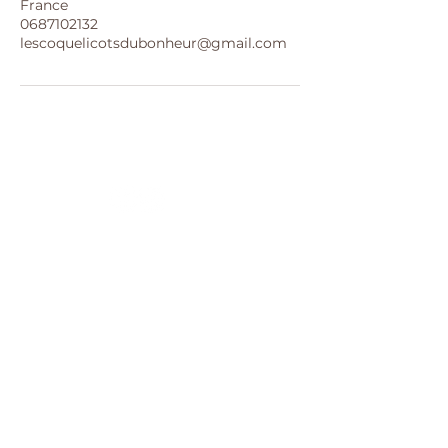
France
0687102132
lescoquelicotsdubonheur@gmail.com
Mentions légales
Politique en matière de
cookies
Politique de confidentialité
Conditions générales de
vente
© 2026 par Coquelicots