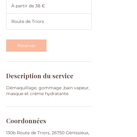
3
partir
À partir de 38 €
de
0
38
m
euros
i
Route de Triors
n
à
1
Réserver
Description du service
Démaquillage, gommage ,bain vapeur,
masque et crème hydratante
Coordonnées
130b Route de Triors, 26750 Génissieux,