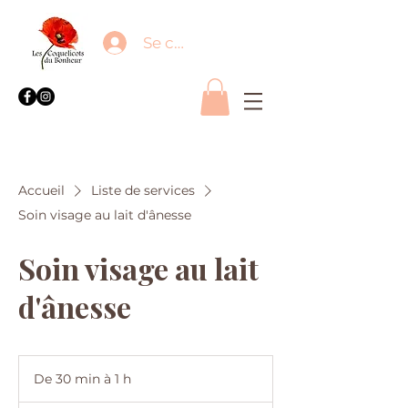
Se connecter
Accueil
Liste de services
Soin visage au lait d'ânesse
Soin visage au lait
d'ânesse
De 30 min à 1 h
D
e
À