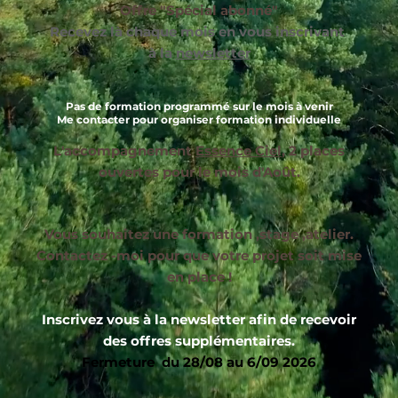
Offre "Spécial abonné"
Recevez là chaque mois en vous inscrivant
à la
newsletter
Pas de formation programmé
sur le mois à venir
Me contacter pour organiser formation individuelle​
L'accompagnement
Essence Ciel
, 2 places
ouvertes pour le mois d'Août.
​​Vous souhaitez une formation ,stage ,atelier.
Contactez -moi pour que votre projet soit mise
en place !
Inscrivez vous à la newsletter afin de recevoir
des offres supplémentaires.
Fermeture du 28/08 au 6/09 2026