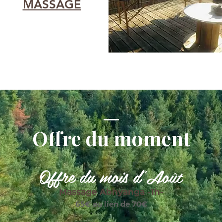
MASSAGE
Offre du moment
Offre du mois d'Août
Massage Abhyanga -1h-
65€ au lien de 70€