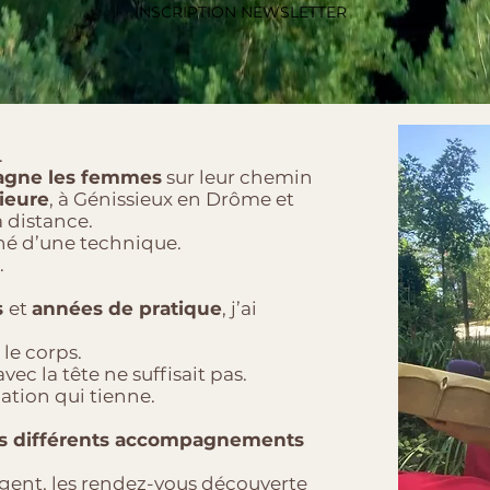
INSCRIPTION NEWSLETTER
.
agne les femmes
sur leur chemin
ieure
, à Génissieux en Drôme et
 distance.
né d’une technique.
.
s
et
années de pratique
, j’ai
 le corps.
c la tête ne suffisait pas.
ation qui tienne.
es différents accompagnements
rgent, les rendez-vous découverte