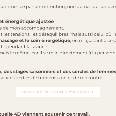
mmence par une intention, une demande, un beso
et énergétique ajustée
trée de mon accompagnement.
nt les tensions, les déséquilibres, mais aussi celui où 
massage et le soin énergétique
, en m’ajustant à ce q
ente pendant la séance.
mais le même, car il se relie directement à la personn
, des stages saisonniers et des cercles de femme
paces dédiés de transmission et de rencontre.
Découvrir les soins & massages
ituelle 4D viennent soutenir ce travail.