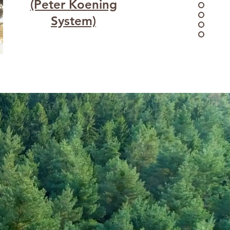
(Peter Koening
System)