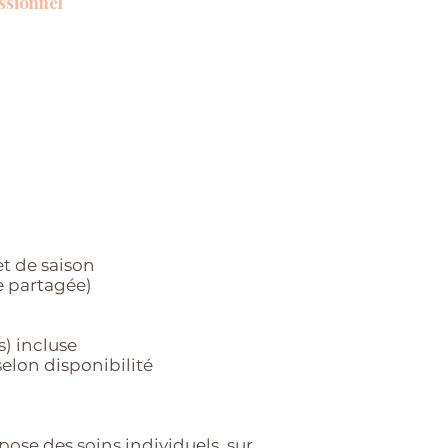
ssionnel
et de saison
 partagée)
) incluse
elon disponibilité
pose des soins individuels, sur