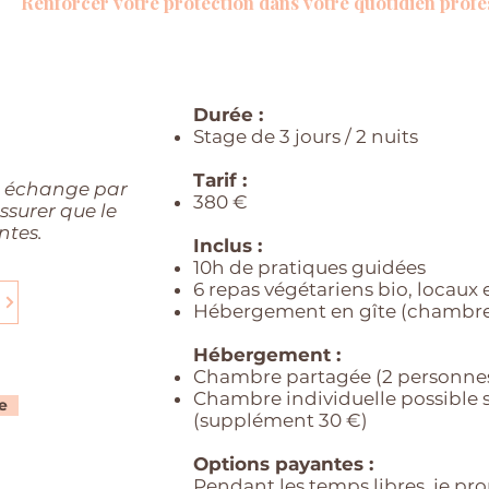
orcer votre protection dans votre quotidien profe
Durée :
Stage de 3 jours / 2 nuits
Tarif :
un échange par
380 €
ssurer que le
ntes.
Inclus :
10h de pratiques guidées
6 repas végétariens bio, locaux 
Hébergement en gîte (chambre
Hébergement :
Chambre partagée (2 personnes
Chambre individuelle possible s
e
(supplément 30 €)
Options payantes :
Pendant les temps libres, je pro