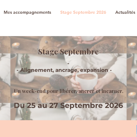
Mes accompagnements
Stage Septembre 2026
Actualités
Stage Septembre
-
- Alignement, ancrage, expansion -
-
Un week-end pour libérer, ancrer et incarner.
Du 25 au 27 Septembre 2026