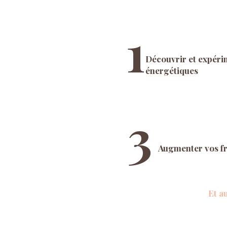
1
Découvrir et expéri
énergétiques
3
Augmenter vos fr
Et a
Enri