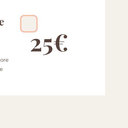
e
25€
nore
e