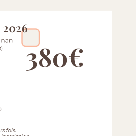
e 2026
Agnan
380€
s)
o
s fois.