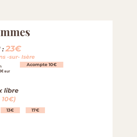
femmes
23€
 :
 -sur- Isère
Acompte 10€
n
3€ sur
x libre
 10€)
13€
17€