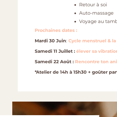
Retour à soi
Auto-massage
Voyage au tam
Prochaines dates :
Mardi 30 Juin
:
Cycle menstruel & la
Samedi 11 Juillet :
élever sa vibratio
Samedi 22 Août :
Rencontre ton an
*Atelier de
14h à 15h30 + goûter par