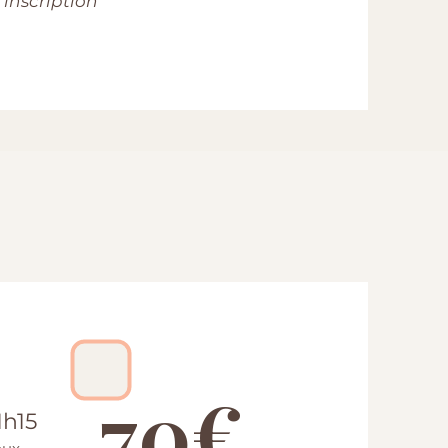
 inscription
.
70€
1h15