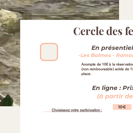
Cercle des 
En présentiel
-​Les Balmes -
Romans
Acompte de 10€ à la réservatio
(non remboursable)
solde de 1
place.
En ligne :
Pri
(à partir de
10€
Choisissez votre participation :