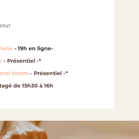
bour
 lune
-
19h en ligne-
n
- Présentiel -*
imal totem
- Présentiel -*
tagé de 15h30 à 16h