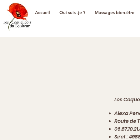
Accueil
Qui suis -je ?
Massages bien-être
Les Coque
Alexa Pen
Route de T
06.87.10.21.
Siret : 49