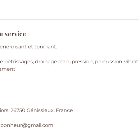
u service
 ,énergisant et tonifiant.
pétrissages, drainage d'acupression, percussion ,vibrati
irement
iors, 26750 Génissieux, France
dubonheur@gmail.com