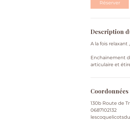
Réserver
Description d
A la fois relaxant
Enchainement de 
articulaire et ét
Coordonnées
130b Route de Tr
0687102132
lescoquelicots