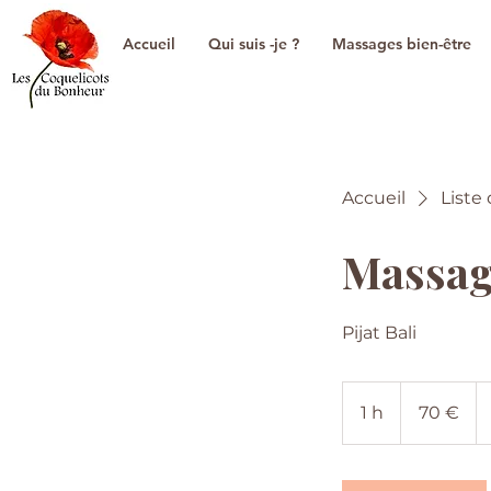
Accueil
Qui suis -je ?
Massages bien-être
Accueil
Liste
Massag
Pijat Bali
70
euros
1 h
1
70 €