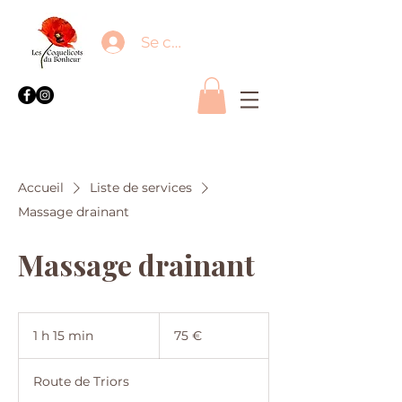
Se connecter
Accueil
Liste de services
Massage drainant
Massage drainant
75
euros
1 h 15 min
1
75 €
1
5
Route de Triors
m