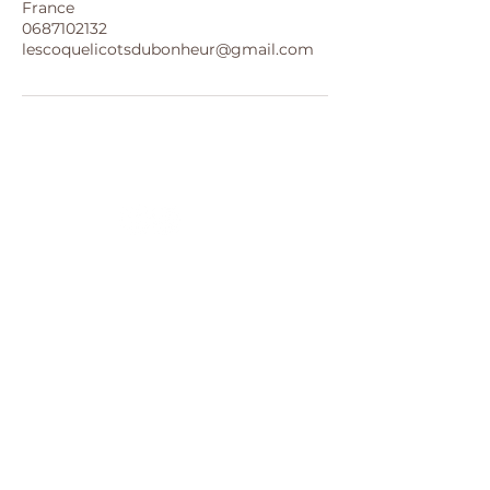
France
0687102132
lescoquelicotsdubonheur@gmail.com
Mentions légales
Politique en matière de
cookies
Politique de confidentialité
Conditions générales de
vente
© 2026 par Coquelicots